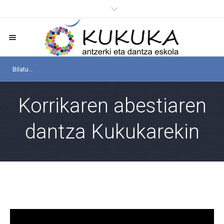
Korrikaren abestiaren
dantza Kukukarekin