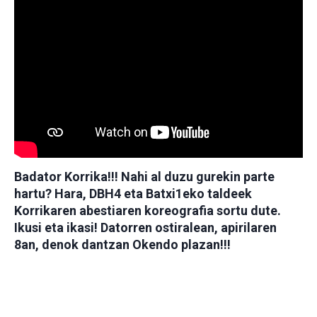
Badator Korrika!!! Nahi al duzu gurekin parte
hartu? Hara, DBH4 eta Batxi1eko taldeek
Korrikaren abestiaren koreografia sortu dute.
Ikusi eta ikasi! Datorren ostiralean, apirilaren
8an, denok dantzan Okendo plazan!!!